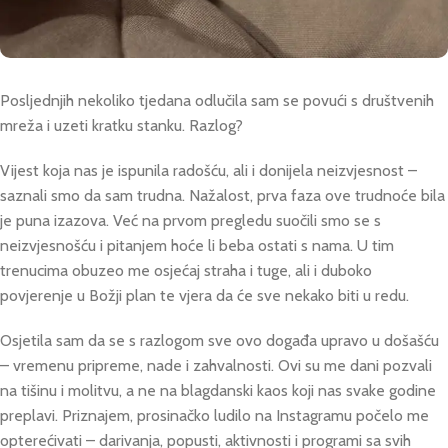
Posljednjih nekoliko tjedana odlučila sam se povući s društvenih
mreža i uzeti kratku stanku. Razlog?
Vijest koja nas je ispunila radošću, ali i donijela neizvjesnost –
saznali smo da sam trudna. Nažalost, prva faza ove trudnoće bila
je puna izazova. Već na prvom pregledu suočili smo se s
neizvjesnošću i pitanjem hoće li beba ostati s nama. U tim
trenucima obuzeo me osjećaj straha i tuge, ali i duboko
povjerenje u Božji plan te vjera da će sve nekako biti u redu.
Osjetila sam da se s razlogom sve ovo događa upravo u došašću
– vremenu pripreme, nade i zahvalnosti. Ovi su me dani pozvali
na tišinu i molitvu, a ne na blagdanski kaos koji nas svake godine
preplavi. Priznajem, prosinačko ludilo na Instagramu počelo me
opterećivati – darivanja, popusti, aktivnosti i programi sa svih