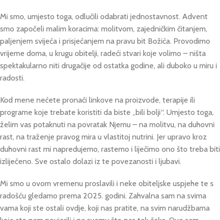
Mi smo, umjesto toga, odlučili odabrati jednostavnost. Advent
smo započeli malim koracima: molitvom, zajedničkim čitanjem,
paljenjem svijeća i prisjećanjem na pravu bit Božića. Provodimo
vrijeme doma, u krugu obitelji, radeći stvari koje volimo – ništa
spektakularno niti drugačije od ostatka godine, ali duboko u miru i
radosti.
Kod mene nećete pronaći linkove na proizvode, terapije ili
programe koje trebate koristiti da biste „bili bolji“. Umjesto toga,
želim vas potaknuti na povratak Njemu – na molitvu, na duhovni
rast, na traženje pravog mira u vlastitoj nutrini. Jer upravo kroz
duhovni rast mi napredujemo, rastemo i liječimo ono što treba biti
izliječeno. Sve ostalo dolazi iz te povezanosti i ljubavi.
Mi smo u ovom vremenu proslavili i neke obiteljske uspjehe te s
radošću gledamo prema 2025. godini. Zahvalna sam na svima
vama koji ste ostali ovdje, koji nas pratite, na svim narudžbama