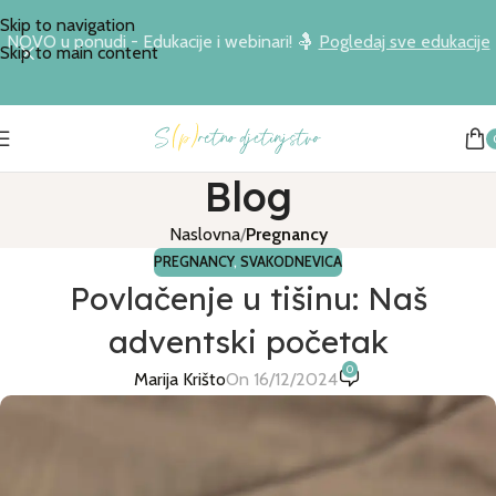
Skip to navigation
NOVO u ponudi - Edukacije i webinari! 🤱
Pogledaj sve edukacije
Skip to main content
Blog
Naslovna
/
Pregnancy
PREGNANCY
,
SVAKODNEVICA
Povlačenje u tišinu: Naš
adventski početak
0
Marija Krišto
On 16/12/2024