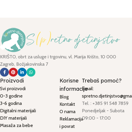
KRIŠTO, obrt za usluge i trgovinu, vl. Marija Krišto, 10 000
Zagreb, Božjakovinska 7
Proizvodi
Korisne
Trebaš pomoć?
informacije
Svi proizvodi
Email:
0-3 godine
spretno.djetinjstvo@gma
Blog
3-6 godina
Tel. : +385 91 548 7859
Kontakt
Digitalni materijali
Ponedjeljak - Subota
O nama
DIY materijali
09:00 - 17:00
Reklamacija
Masaža za bebe
i povrat