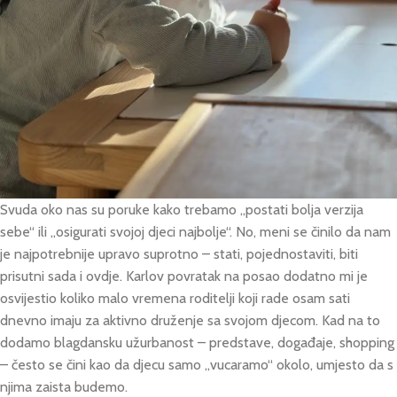
Svuda oko nas su poruke kako trebamo „postati bolja verzija
sebe“ ili „osigurati svojoj djeci najbolje“. No, meni se činilo da nam
je najpotrebnije upravo suprotno – stati, pojednostaviti, biti
prisutni sada i ovdje. Karlov povratak na posao dodatno mi je
osvijestio koliko malo vremena roditelji koji rade osam sati
dnevno imaju za aktivno druženje sa svojom djecom. Kad na to
dodamo blagdansku užurbanost – predstave, događaje, shopping
– često se čini kao da djecu samo „vucaramo“ okolo, umjesto da s
njima zaista budemo.