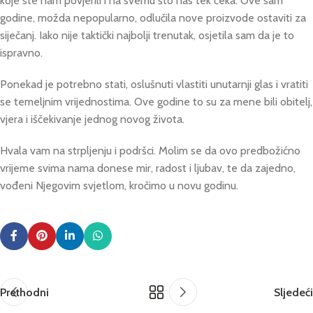
koje ste nam povjerili i na svemu što nas tek čeka. Ove sam
godine, možda nepopularno, odlučila nove proizvode ostaviti za
siječanj. Iako nije taktički najbolji trenutak, osjetila sam da je to
ispravno.
Ponekad je potrebno stati, oslušnuti vlastiti unutarnji glas i vratiti
se temeljnim vrijednostima. Ove godine to su za mene bili obitelj,
vjera i iščekivanje jednog novog života.
Hvala vam na strpljenju i podršci. Molim se da ovo predbožićno
vrijeme svima nama donese mir, radost i ljubav, te da zajedno,
vođeni Njegovim svjetlom, kročimo u novu godinu.
Prethodni
Sljedeći