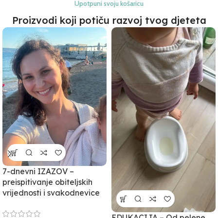
Upotpuni svoju košaricu
Proizvodi koji potiču razvoj tvog djeteta
7-dnevni IZAZOV –
preispitivanje obiteljskih
vrijednosti i svakodnevice
EDUKACIJA – Od pelene