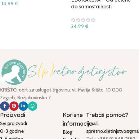
14.99
€
do samostalnosti
24.99
€
KRIŠTO, obrt za usluge i trgovinu, vl. Marija Krišto, 10 000
Zagreb, Božjakovinska 7
Proizvodi
Korisne
Trebaš pomoć?
informacije
Svi proizvodi
Email:
0-3 godine
spretno.djetinjstvo@gma
Blog
3-6 godina
Tel. : +385 91 548 7859