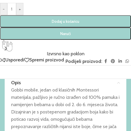
-
+
Dodaj u košaricu
Naruči
Izvrsno kao poklon
Usporedi
Spremi proizvod
Podijeli proizvod:
Opis
Gobbi mobile, jedan od klasičnih Montessori
materijala, pažljivo je ručno izrađen od 100% pamuka i
namijenjen bebama u dobi od 2. do 6. mjeseca života.
Dizajniran je s postepenom gradacijom boja kako bi
poticao razvoj vida, omogućujući bebama
prepoznavanje različitih nijansi iste boje, čime se jača