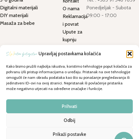
Kontakt
Digitalni materijali
Ponedjeljak - Subota
O nama
DIY materijali
09:00 - 17:00
Reklamacija
Masaža za bebe
i povrat
Upute za
kupnju
Uvjeti
Upravljaj postavkama kolačića
korištenja
Uvjeti
Kako bismo pružili najbolja iskustva, koristimo tehnologije poput kolačića za
kupnje
pohranu i/ili pristup informacijama o uređaju. Pristanak na ove tehnologije
omogućit će nam obradu podataka kao što su ponašanje pregledavanja ili
Dostava i
jedinstveni ID-ovi na ovoj stranici. Nepristanak ili povlačenje pristanka
preuzimanje
može negativno utjecati na određene značajke i funkcije.
Politika
privatnosti
Prihvati
Spretno djetinjstvo
2025. Razvijeno u suradnji s
webica.hr
Odbij
Prikaži postavke