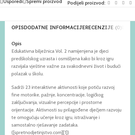
Usporedi
Spremi proizvod
Podijeli proizvod:
OPIS
DODATNE INFORMACIJE
RECENZIJE (0)
DOST
Opis
Edukativna bilježnica Vol. 2 namijenjena je djeci
predškolskog uzrasta i osmišljena kako bi kroz igru
razvijala vještine važne za svakodnevni život i budući
polazak u školu.
Sadrži 23 interaktivne aktivnosti koje potiču razvoj
fine motorike, pažnje, koncentracije, logičkog
zaključivanja, vizualne percepcije i prostorne
orijentacije. Aktivnosti su prilagođene dječjem razvoju
te omogućuju učenje kroz igru, istraživanje i
samostalno rješavanje zadataka.
([spretnodjetinjstvo.com][1])