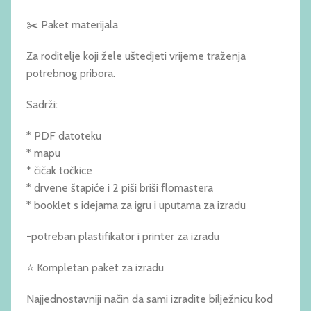
✂️ Paket materijala
Za roditelje koji žele uštedjeti vrijeme traženja
potrebnog pribora.
Sadrži:
* PDF datoteku
* mapu
* čičak točkice
* drvene štapiće i 2 piši briši flomastera
* booklet s idejama za igru i uputama za izradu
-potreban plastifikator i printer za izradu
⭐ Kompletan paket za izradu
Najjednostavniji način da sami izradite bilježnicu kod