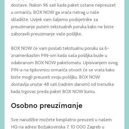
dostave. Nakon 96 sati kada paket ostane nepreuzet
u ormariću, BOX NOW ga vraća natrag u naše
skladište. Uvijek vam šaljemo podsjetnike za
preuzimanje putem tekstualnih poruka kako ne biste
zaboravili preuzimanje vaše pošiljke.
BOX NOW će vam poslati tekstualnu poruku sa 6-
znamenkastim PIN-om kada vaša pošiljka bude u
odabranom BOX NOW paketomatu. Upisivanjem ovog
PIN-a na tipkovnicu ormarića otvorit će se vrata kako
biste mogli preuzeti svoju pošiljku. BOX NOW
dostavlja unutar 48 sati (radnim danom) od trenutka
kada trgovac preda paket BOX NOW kuriru.
Osobno preuzimanje
Sve narudžbe možete besplatno preuzeti u našem
HQ na adresi Božjakovinska 7, 10 000 Zagreb u