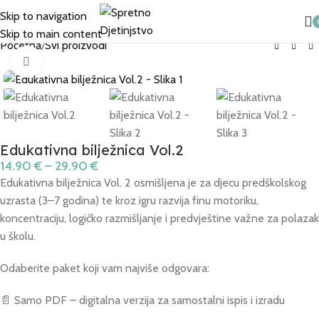
Skip to navigation
NOVO u ponudi - Edukacije i webinari! 🤱
Pogledaj sve edukacije
Skip to main content
Početna
/
Svi proizvodi
Click to enlarge
Edukativna bilježnica Vol.2
14.90
€
–
29.90
€
Edukativna bilježnica Vol. 2 osmišljena je za djecu predškolskog
uzrasta (3–7 godina) te kroz igru razvija finu motoriku,
koncentraciju, logičko razmišljanje i predvještine važne za polazak
u školu.
Odaberite paket koji vam najviše odgovara:
📄 Samo PDF – digitalna verzija za samostalni ispis i izradu