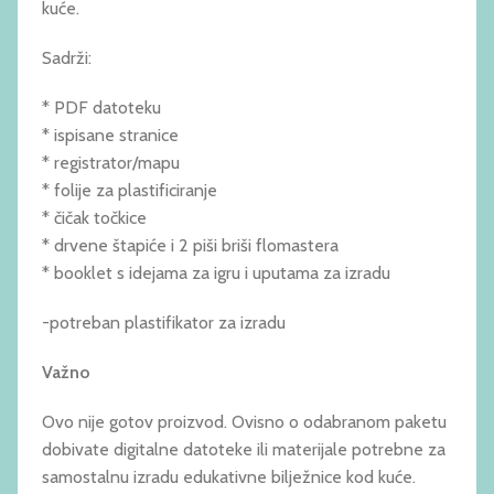
kuće.
Sadrži:
* PDF datoteku
* ispisane stranice
* registrator/mapu
* folije za plastificiranje
* čičak točkice
* drvene štapiće i 2 piši briši flomastera
* booklet s idejama za igru i uputama za izradu
-potreban plastifikator za izradu
Važno
Ovo nije gotov proizvod. Ovisno o odabranom paketu
dobivate digitalne datoteke ili materijale potrebne za
samostalnu izradu edukativne bilježnice kod kuće.