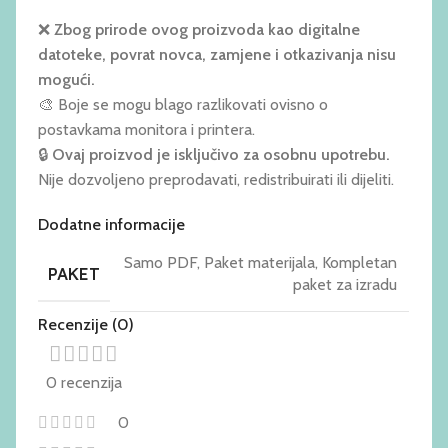
❌
Zbog prirode ovog proizvoda kao digitalne
datoteke, povrat novca, zamjene i otkazivanja nisu
mogući.
🎨 Boje se mogu blago razlikovati ovisno o
postavkama monitora i printera.
🔒
Ovaj proizvod je isključivo za osobnu upotrebu.
Nije dozvoljeno preprodavati, redistribuirati ili dijeliti.
Dodatne informacije
Samo PDF
,
Paket materijala
,
Kompletan
PAKET
paket za izradu
Recenzije (0)
0 recenzija
0