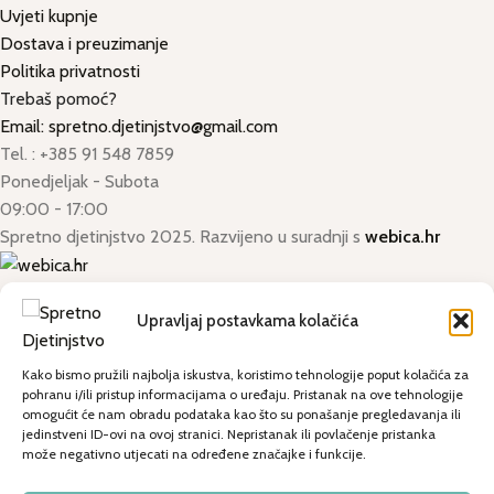
Uvjeti kupnje
Dostava i preuzimanje
Politika privatnosti
Trebaš pomoć?
Email: spretno.djetinjstvo@gmail.com
Tel. : +385 91 548 7859
Ponedjeljak - Subota
09:00 - 17:00
Spretno djetinjstvo
2025. Razvijeno u suradnji s
webica.hr
Upravljaj postavkama kolačića
Proizvodi
Kako bismo pružili najbolja iskustva, koristimo tehnologije poput kolačića za
Lista želja
pohranu i/ili pristup informacijama o uređaju. Pristanak na ove tehnologije
omogućit će nam obradu podataka kao što su ponašanje pregledavanja ili
jedinstveni ID-ovi na ovoj stranici. Nepristanak ili povlačenje pristanka
Košarica
Napiši naziv ili dio naziva proizvoda
može negativno utjecati na određene značajke i funkcije.
Moj račun