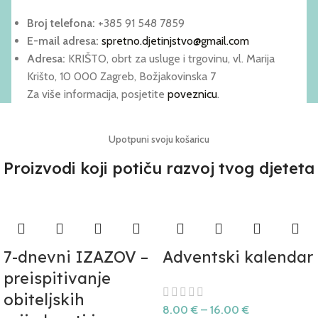
Broj telefona:
+385 91 548 7859
E-mail adresa:
spretno.djetinjstvo@gmail.com
Adresa:
KRIŠTO, obrt za usluge i trgovinu, vl. Marija
Krišto, 10 000 Zagreb, Božjakovinska 7
Za više informacija, posjetite
poveznicu
.
Upotpuni svoju košaricu
Proizvodi koji potiču razvoj tvog djeteta
7-dnevni IZAZOV –
Adventski kalendar
preispitivanje
obiteljskih
8.00
€
–
16.00
€