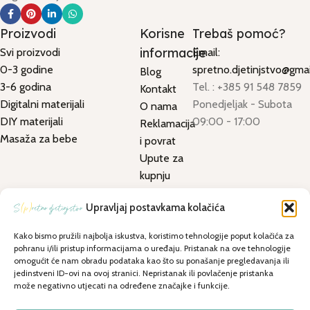
Proizvodi
Korisne
Trebaš pomoć?
informacije
Svi proizvodi
Email:
0-3 godine
spretno.djetinjstvo@gma
Blog
3-6 godina
Tel. : +385 91 548 7859
Kontakt
Digitalni materijali
Ponedjeljak - Subota
O nama
DIY materijali
09:00 - 17:00
Reklamacija
Masaža za bebe
i povrat
Upute za
kupnju
Uvjeti
Upravljaj postavkama kolačića
korištenja
Uvjeti
Kako bismo pružili najbolja iskustva, koristimo tehnologije poput kolačića za
kupnje
pohranu i/ili pristup informacijama o uređaju. Pristanak na ove tehnologije
omogućit će nam obradu podataka kao što su ponašanje pregledavanja ili
Dostava i
jedinstveni ID-ovi na ovoj stranici. Nepristanak ili povlačenje pristanka
preuzimanje
može negativno utjecati na određene značajke i funkcije.
Politika