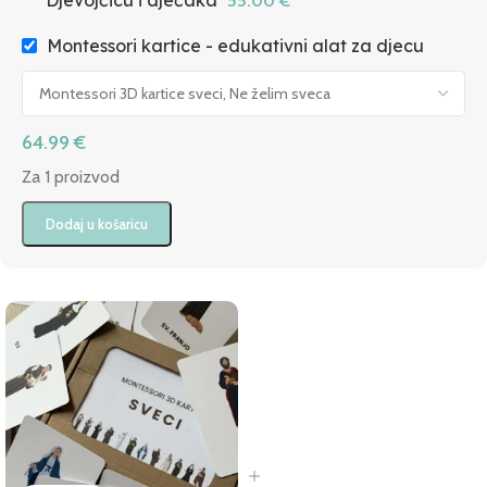
Djevojčicu i dječaka
55.00
€
Montessori kartice - edukativni alat za djecu
64.99
€
Za 1 proizvod
Dodaj u košaricu