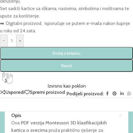
okruženju.
Set sadrži kartice sa slikama, nazivima, simbolima i molitvama te
upute za korištenje.
➡️ Digitalni proizvod, isporučuje se putem e-maila nakon kupnje
u roku od 24 sata.
-
+
Dodaj u košaricu
Naruči
Izvrsno kao poklon
Usporedi
Spremi proizvod
Podijeli proizvod:
Opis
Ova
PDF verzija Montessori 3D klasifikacijskih
kartica o svecima
pruža praktično rješenje za